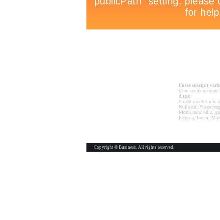
Fusce suscipit vari
Cum sociis natoque 
dispar
turient montes mie m
Nulla mi. Fusce feug
Morbi nunc odio, gra
luctus a, lorem. Mae
Copyright © Business. All rights reserved.